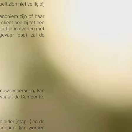
t zich niet veilig bij
anoniem zijn of haar
liënt hoe zij tot een
altijd in overleg met
gevaar loopt, zal de
trouwenspersoon, kan
 vanuit de Gemeente.
leider (stap 1) én de
oorlopen, kan worden