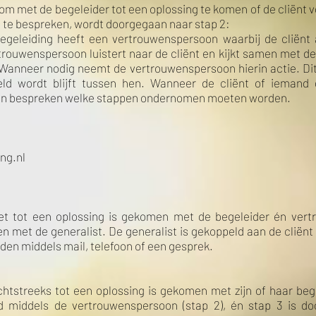
om met de begeleider tot een oplossing te komen of de cliënt voel
t te bespreken, wordt doorgegaan naar stap 2:
egeleiding heeft een vertrouwenspersoon waarbij de cliënt 
trouwenspersoon luistert naar de cliënt en kijkt samen met de c
anneer nodig neemt de vertrouwenspersoon hierin actie. Dit 
teld wordt blijft tussen hen. Wanneer de cliënt of iemand 
n bespreken welke stappen ondernomen moeten worden.
ing.nl
et tot een oplossing is gekomen met de begeleider én ver
met de generalist. De generalist is gekoppeld aan de cliënt
lden middels mail, telefoon of een gesprek.
chtstreeks tot een oplossing is gekomen met zijn of haar bege
ld middels de vertrouwenspersoon (stap 2), én stap 3 is d