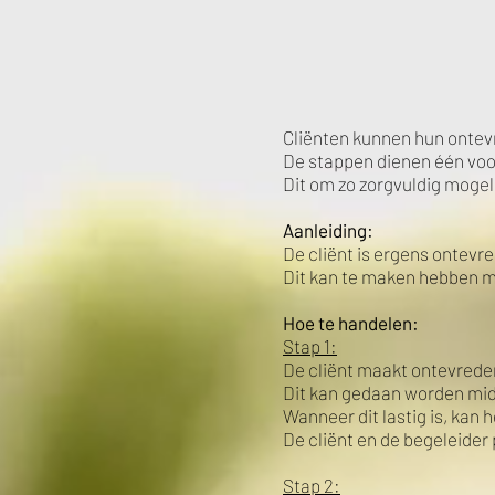
Cliënten kunnen hun ontevr
De stappen dienen één voo
Dit om zo zorgvuldig moge
Aanleiding:
De cliënt is ergens ontevr
Dit kan te maken hebben me
Hoe te handelen:
Stap 1:
De cliënt maakt ontevreden
Dit kan gedaan worden mid
Wanneer dit lastig is, kan
De cliënt en de begeleider
Stap 2: