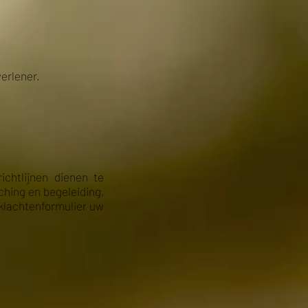
erlener.
chtlijnen dienen te
ching en begeleiding,
 klachtenformulier uw