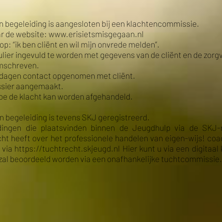
en begeleiding is aangesloten bij een klachtencommissie.
aar de website: www.erisietsmisgegaan.nl
op: “ik ben cliënt en wil mijn onvrede melden”.
lier ingevuld te worden met gegevens van de cliënt en de zorgv
omschreven.
kdagen contact opgenomen met cliënt.
ossier aangemaakt.
e de klacht kan worden afgehandeld.
n begeleiding is tevens SKJ geregistreerd.
ingen die plaatsvinden binnen de Jeugdhulp via de SKJ-ri
cht heeft over het professionele handelen van eigen-wijs! coa
 via https://tuchtrecht.skjeugd.nl Hier kunt u via een digitaal
 zal beoordeeld worden via een onafhankelijke tuchtcommissie.