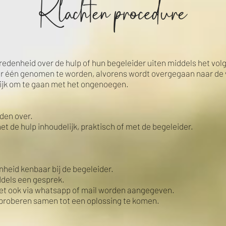
edenheid over de hulp of hun begeleider uiten middels het vo
r één genomen te worden, alvorens wordt overgegaan naar de 
lijk om te gaan met het ongenoegen.
eden over.
t de hulp inhoudelijk, praktisch of met de begeleider.
heid kenbaar bij de begeleider.
dels een gesprek.
 het ook via whatsapp of mail worden aangegeven.
 proberen samen tot een oplossing te komen.