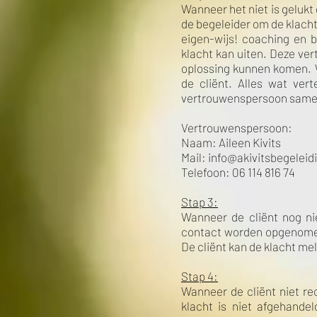
Wanneer het niet is gelukt 
de begeleider om de klach
eigen-wijs! coaching en b
klacht kan uiten. Deze ver
oplossing kunnen komen. W
de cliënt. Alles wat ver
vertrouwenspersoon same
Vertrouwenspersoon:
Naam: Aileen Kivits
Mail: info@akivitsbegeleid
Telefoon: 06 114 816 74
Stap 3:
Wanneer de cliënt nog ni
contact worden opgenomen 
De cliënt kan de klacht me
Stap 4:
Wanneer de cliënt niet re
klacht is niet afgehande