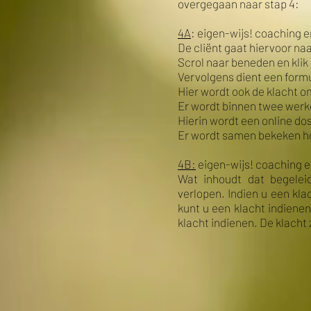
overgegaan naar stap 4:
4A
: eigen-wijs! coaching 
De cliënt gaat hiervoor n
Scrol naar beneden en klik 
Vervolgens dient een formu
Hier wordt ook de klacht 
Er wordt binnen twee wer
Hierin wordt een online d
Er wordt samen bekeken ho
4B:
eigen-wijs! coaching e
Wat inhoudt dat begeleid
verlopen. Indien u een kla
kunt u een klacht indienen
klacht indienen. De klacht