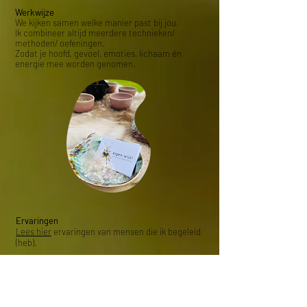
Werkwijze
We kijken samen welke manier past bij jou.
Ik combineer altijd meerdere technieken/
methoden/ oefeningen.
Zodat je hoofd, gevoel, emoties, lichaam én
energie mee worden genomen.
Ervaringen
Lees hier
ervaringen van mensen die ik begeleid
(heb).
Locatie:
Ik werk ambulant, dat betekent dat ik aan huis
kom bij mensen.
In de volgende gemeenten ben ik werkzaam: