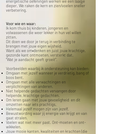
energetische oefeningen werken we een laagje
dieper. We raken de kern en zien/voelen sneller
verbetering.
Voor wie en waar:
Ik kom thuis bij kinderen, jongeren en
volwassenen die weer lekker in hun vel willen
zitten.
Dit doen we door je terug in verbinding te
brengen met jouw eigen wijsheid.
Want als we om
•denken en juist jouw krachtige,
gezonde kant ontmoeten, versterkt dat.
"Wat je aandacht geeft groeit".
Voorbeelden waarbij ik ondersteuning kan bieden:
Omgaan met jezelf wanneer je verdrietig, bang of
boos bent.
Omgaan met alle verwachtingen en
verplichtingen van anderen.
Niet helpende gedachten vervangen door
helpende, krachtige gedachten.
Om leren gaan met jouw gevoeligheid en dit
omzetten naar iets prachtigs
.
Helemaal jezelf mogen zijn van jezelf.
Bewustwording waar jij energie van krijgt en van
gaat stralen.
Voelen wat niet meer past. Ont-moeten en ont-
wikkelen.
Jouw mooie kanten, kwaliteiten en krachten (die