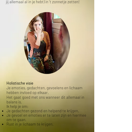
jij allemaal al in je hebt) in 't zonnetje zetten!
Holistische visie
Je emoties, gedachten, gevoelens en lichaam
hebben invloed op elkaar.
Het gaat goed met ons wanneer dit allemaal in
balans is.
Ik help je om:
Je gedachten gezond en helpend te krijgen.
Je gevoel en emoties er te laten zijn en hiermee
om te gaan.
Rust in je lichaam te krijgen.